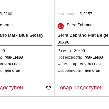
S-9160
Код товара:
S-9157
Zebrano
Serra Zebrano
ano Dark Blue Glossy
Serra Zebrano Flat Beige
30x90
х90
Размер:
30х90
:
глянцевая
Поверхность:
глянцевая
моугольная
Форма:
прямоугольная
и:
для стен
Особенности:
для стен
едоступен
Товар недоступен