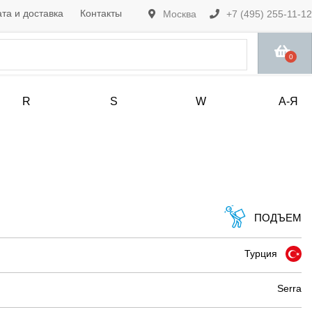
та и доставка
Контакты
Москва
+7 (495) 255-11-12
0
R
S
W
А-Я
ПОДЪЕМ
Турция
Serra