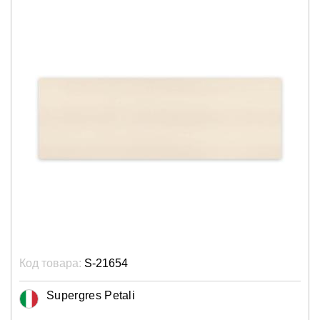
Код товара:
S-21654
Supergres Petali