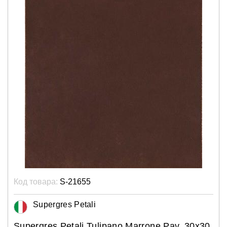
Код товара:
S-21655
Supergres Petali
Supergres Petali Tulipano Marrone Pav. 30x30