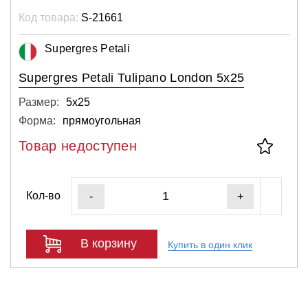
Код товара:
S-21661
Supergres Petali
Supergres Petali Tulipano London 5x25
Размер:
5х25
Форма:
прямоугольная
Товар недоступен
Кол-во
-
+
В корзину
Купить в один клик