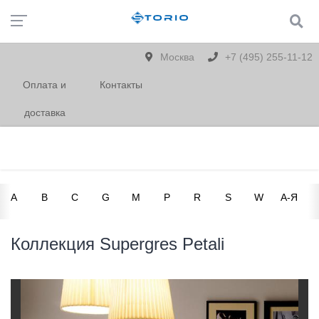
Москва
+7 (495) 255-11-12
Оплата и
Контакты
доставка
A
B
C
G
M
P
R
S
W
А-Я
Коллекция Supergres Petali