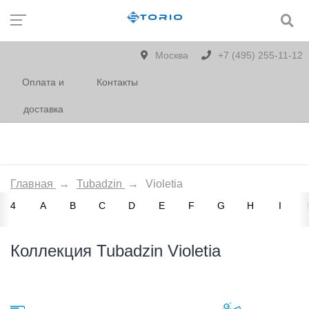
Москва
+7 (495) 255-11-12
Оплата и
Контакты
доставка
Главная
→
Tubadzin
→
Violetia
4
A
B
C
D
E
F
G
H
I
Коллекция Tubadzin Violetia