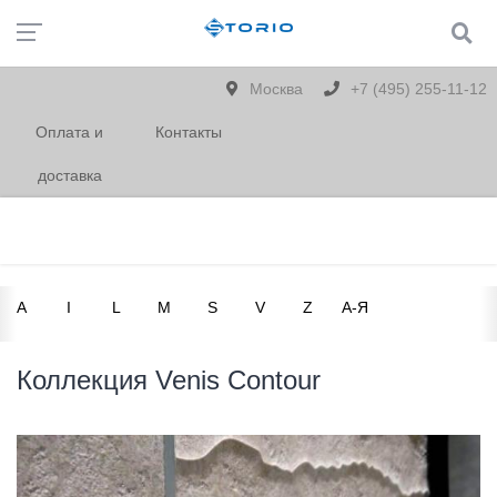
Москва
+7 (495) 255-11-12
Оплата и
Контакты
доставка
A
I
L
M
S
V
Z
А-Я
Коллекция Venis Contour