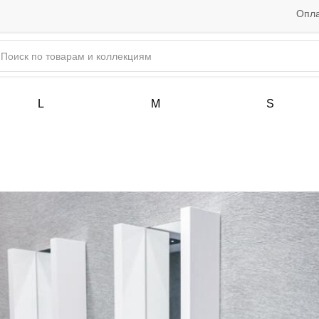
Опла
L
M
S