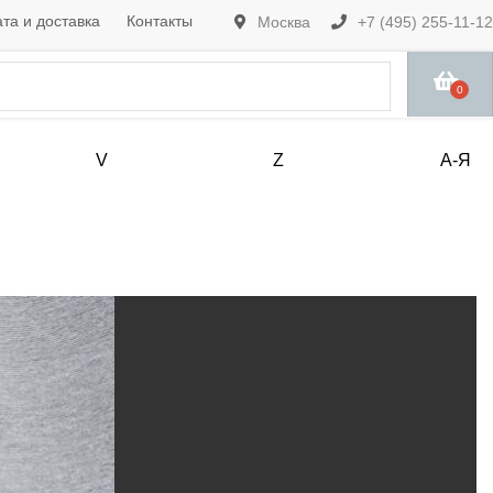
та и доставка
Контакты
Москва
+7 (495) 255-11-12
0
V
Z
А-Я