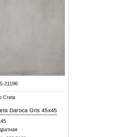
S-21196
o Creta
reta Daroca Gris 45x45
х45
дратная