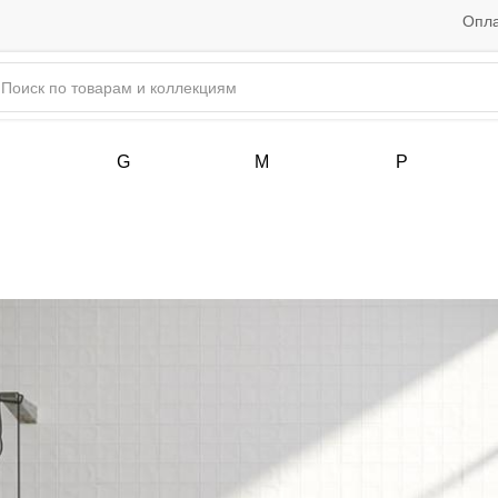
Опла
G
M
P