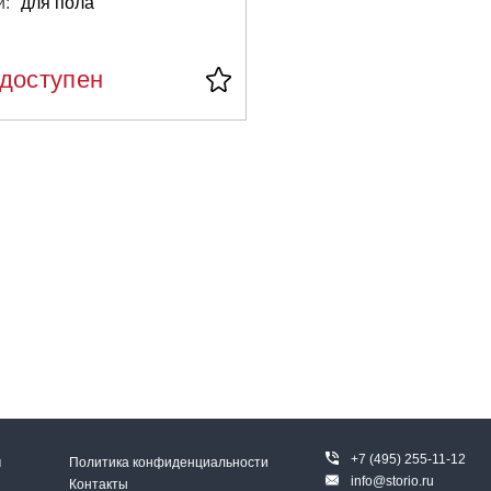
и:
для пола
едоступен
+7 (495) 255-11-12
м
Политика конфиденциальности
info@storio.ru
Контакты