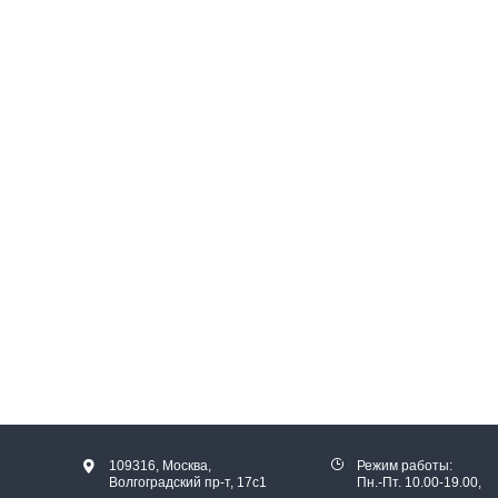
109316, Москва,
Режим работы:
Волгоградский пр-т, 17с1
Пн.-Пт. 10.00-19.00,