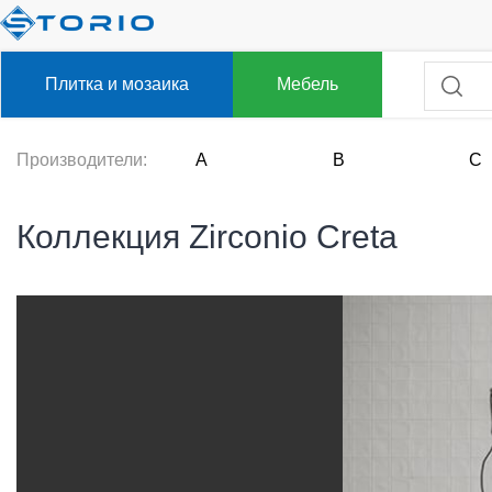
Плитка и мозаика
Мебель
Производители:
A
B
C
Коллекция Zirconio Creta