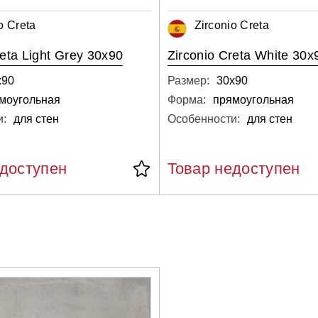
o Creta
Zirconio Creta
reta Light Grey 30x90
Zirconio Creta White 30x
х90
Размер:
30х90
моугольная
Форма:
прямоугольная
и:
для стен
Особенности:
для стен
едоступен
Товар недоступен