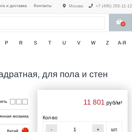
та и доставка
Контакты
Москва
+7 (495) 255-11-12
0
P
R
S
T
U
V
W
Z
А-Я
адратная, для пола и стен
11 801
нять
руб/м²
янная мозаика
Кол-во
шт.
-
+
Китай