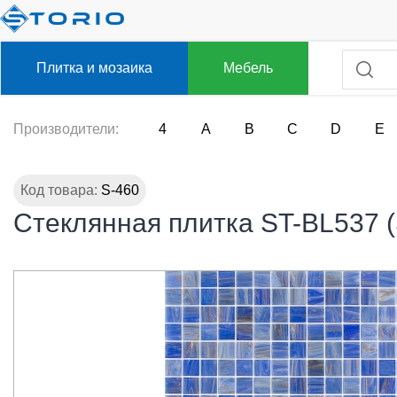
Плитка и мозаика
Мебель
Производители:
4
A
B
C
D
E
Код товара:
S-460
Стеклянная плитка ST-BL537 (