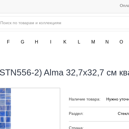
Опла
F
G
H
I
K
L
M
N
O
STN556-2) Alma 32,7х32,7 см кв
Наличие товара:
Нужно уточ
Раздел:
Стекл
Страна: